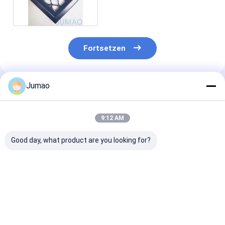
Stahlbildschirm 1,5 mm
Fortsetzen
Jumao
Empfohlene Produkte
9:12 AM
Good day, what product are you looking for?
Individuell farbige,
Aluminium Ziergitter
Architect Desi
erweiterte 304
Perfekt für Innen-
Arts Decorativ
Edelstahl-
und Außendesign
Mesh Made By
Metallgitterplatte
Leichtgewicht
Stainless Steel
für
Wires
Bestpreis
Bestpreis
Bestprei