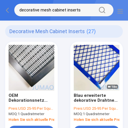
Decorative Mesh Cabinet Inserts
(27)
OEM
Blau erweiterte
Dekorationsnetz
dekorative Drahtnetz
Schrank Einfügt
Schranke Einfügen im
Preis:
USD 25-95 Per Square Meter
Preis:
USD 25-95 Per Square Meter
Gitter SS304 SS316
Freien
MOQ:
1 Quadratmeter
MOQ:
1 Quadratmeter
Holen Sie sich aktuelle Preis
Holen Sie sich aktuelle Preis