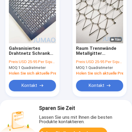
Galvanisiertes
Raum Trennwände
Drahtnetz Schrank
Metallgitter
Einsätze Metallnetz
Bildschirm
Preis:
USD 25-95 Per Square Meter
Preis:
USD 25-95 Per Square Meter
Einsätze für
Dekorationsschrank
MOQ:
1 Quadratmeter
MOQ:
1 Quadratmeter
Schranktüren
Einsätze 1,2 mm
Holen Sie sich aktuelle Preis
Holen Sie sich aktuelle Preis
Kontakt
Kontakt
Sparen Sie Zeit
Lassen Sie uns mit Ihnen die besten
Produkte kontaktieren.