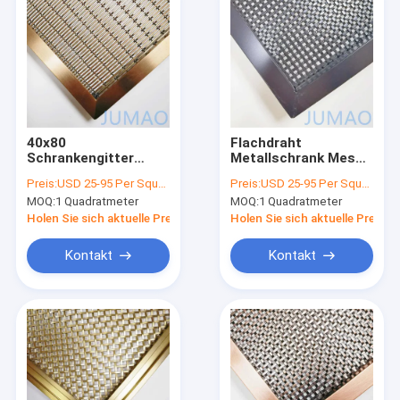
40x80
Flachdraht
Schrankengitter
Metallschrank Mesh
Einsätze Metallnetz
Einsätze für
Preis:
USD 25-95 Per Square Meter
Preis:
USD 25-95 Per Square Meter
Schranktür Einsätze
Küchenmöbel
MOQ:
1 Quadratmeter
MOQ:
1 Quadratmeter
Holen Sie sich aktuelle Preis
Holen Sie sich aktuelle Preis
Kontakt
Kontakt
Startseite
Produkte
Über uns