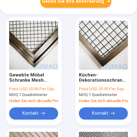
Geben Sie Ihre Anforderung
Gewebte Möbel
Küchen-
Schranke Mesh
Dekorationsschrank
Einsätze Draht
Mesh Einsätze
Preis:
USD 25-95 Per Square Meter
Preis:
USD 25-95 Per Square Meter
angepasst 60x120
Messing-Bildschirm-
MOQ:
1 Quadratmeter
MOQ:
1 Quadratmeter
Schranke
Holen Sie sich aktuelle Preis
Holen Sie sich aktuelle Preis
Kontakt
Kontakt