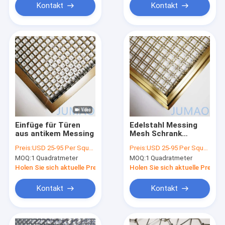
Kontakt
Kontakt
Einfüge für Türen
Edelstahl Messing
aus antikem Messing
Mesh Schrank
Einfügt Drahtgitter
Preis:
USD 25-95 Per Square Meter
Preis:
USD 25-95 Per Square Meter
Für Schränke
MOQ:
1 Quadratmeter
MOQ:
1 Quadratmeter
Holen Sie sich aktuelle Preis
Holen Sie sich aktuelle Preis
Kontakt
Kontakt