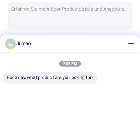
Metallkettenverbindungsvorhänge
Glas mit Mesh-Lamination
Dekorativer Maschendraht
Fortsetzen
Jumao
Wire Mesh Raumteiler
Metallsequin-Vorhänge
7:58 PM
Unsere Kategorien
Schrankenmascheneinsätze
Good day, what product are you looking for?
Metallkugelvorhänge
Architektonisches ausgedehntes Metall
Perforiertes Metall
Architektonisches
Edelstahl-
Vorhänge aus
Edelstahl-Kabel-Masche
Netz
Wasservorhang
Metallnetzen