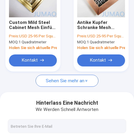
Fabrik Tour
Qualitätskontrolle
Custom Mild Steel
Antike Kupfer
Cabinet Mesh Einfügt
Schranke Mesh
Kontakt
Gold Verzinkte
Einfügt Draht Für
Preis:
USD 25-95 Per Square Meter
Preis:
USD 25-95 Per Square Meter
Oberfläche
Bücherregale Tür
MOQ:
1 Quadratmeter
MOQ:
1 Quadratmeter
Nachrichten
Holen Sie sich aktuelle Preis
Holen Sie sich aktuelle Preis
Alle Fälle
Kontakt
Kontakt
Referenzen
Sehen Sie mehr an
Architektonisches Netz
Hinterlass Eine Nachricht
Wir Werden Schnell Antworten
Edelstahl-Wasservorhang
Vorhänge aus Metallnetzen