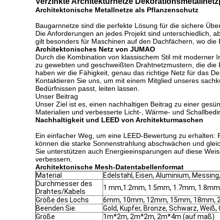
Verzinkte Architekturnetze Dekorationsmetallnet
Architektonische Metallnetze als Pflanzenschutz
Baugarnnetze sind die perfekte Lösung für die sichere Üb
Die Anforderungen an jedes Projekt sind unterschiedlich, 
gilt besonders für Maschinen auf den Dachfächern, wo die
Architektonisches Netz von JUMAO
Durch die Kombination von klassischem Stil mit moderner I
zu gewebten und geschweißten Drahtnetzmustern, die die E
haben wir die Fähigkeit, genau das richtige Netz für das D
Kontaktieren Sie uns, um mit einem Mitglied unseres sach
Bedürfnissen passt, leiten lassen.
Unser Beitrag
Unser Ziel ist es, einen nachhaltigen Beitrag zu einer gesü
Materialien und verbesserte Licht-, Wärme- und Schallbed
Nachhaltigkeit und LEED von Architekturmaschen
Ein einfacher Weg, um eine LEED-Bewertung zu erhalten: Pol
können die starke Sonnenstrahlung abschwächen und gleich
Sie unterstützen auch Energieeinsparungen auf diese Weis
verbessern.
Architektonische Mesh-Datentabellenformat
Material
Edelstahl, Eisen, Aluminium, Messing
Durchmesser des
1 mm,1.2mm, 1.5mm, 1.7mm, 1.8mm, 
Drahtes/Kabels
Größe des Lochs
6mm, 10mm, 12mm, 15mm, 18mm, 20
Beenden Sie.
Gold, Kupfer, Bronze, Schwarz, Weiß
Größe
1m*2m, 2m*2m, 2m*4m (auf maß)