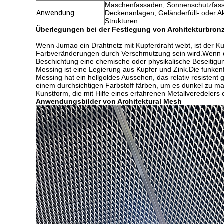
Maschenfassaden, Sonnenschutzfas
Anwendung
Deckenanlagen, Geländerfüll- oder 
Strukturen.
Überlegungen bei der Festlegung von Architekturbro
Wenn Jumao ein Drahtnetz mit Kupferdraht webt, ist der Kupfe
Farbveränderungen durch Verschmutzung sein wird.Wenn die 
Beschichtung eine chemische oder physikalische Beseitigung
Messing ist eine Legierung aus Kupfer und Zink.Die funke
Messing hat ein hellgoldes Aussehen, das relativ resistent
einem durchsichtigen Farbstoff färben, um es dunkel zu ma
Kunstform, die mit Hilfe eines erfahrenen Metallveredelers e
Anwendungsbilder von Architektural Mesh