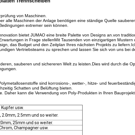
zplatten Trennscheiben
erprüfung von Maschinen.
aber alle Maschinen der Anlage benötigen eine ständige Quelle sauber
 Bedingungen extremer sein können.
nnovation bietet JUMAO eine breite Palette von Designs an.von traditi
rwartungen in Frage stellenMit Tausenden von einzigartigen Mustern 
esign, das Budget und den Zeitplan Ihres nächsten Projekts zu liefern.
kundigen Vertriebsteams zu sprechen und lassen Sie sich von uns bei 
nderen, sauberen und sichereren Welt zu leisten.Dies wird durch die Op
ingungen.
ymetallosenstoffe sind korrosions-, wetter-, hitze- und feuerbeständi
zeitig Schatten und Belüftung bieten.
e. Daher kann die Verwendung von Poly-Produkten in Ihren Bauprojekte
, Kupfer usw.
2.0mm, 2.5mm und so weiter.
mm, 25mm und so weiter.
, Chrom, Champagner usw.