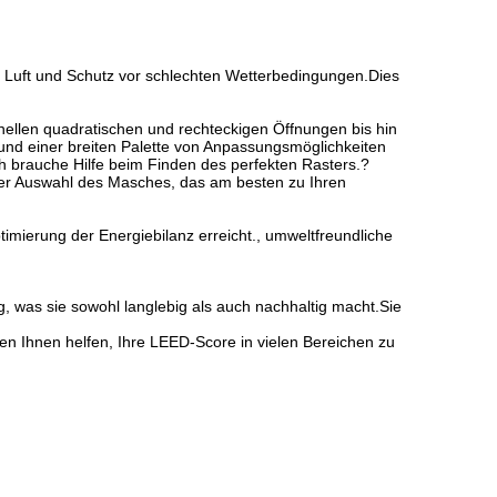
er Luft und Schutz vor schlechten Wetterbedingungen.Dies
onellen quadratischen und rechteckigen Öffnungen bis hin
und einer breiten Palette von Anpassungsmöglichkeiten
Ich brauche Hilfe beim Finden des perfekten Rasters.?
der Auswahl des Masches, das am besten zu Ihren
timierung der Energiebilanz erreicht., umweltfreundliche
g, was sie sowohl langlebig als auch nachhaltig macht.Sie
n Ihnen helfen, Ihre LEED-Score in vielen Bereichen zu