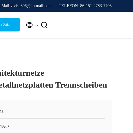
-Mail vivisu606@hotmail.com
TELEFON: 86-151-2783-7706


 Zitat
itekturnetze
tallnetzplatten Trennscheiben
na
MAO