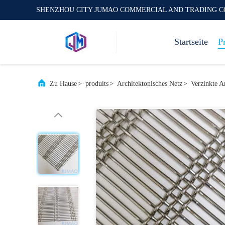
SHENZHOU CITY JUMAO COMMERCIAL AND TRADING C
Startseite
P
Zu Hause
>
produits
>
Architektonisches Netz
>
Verzinkte A