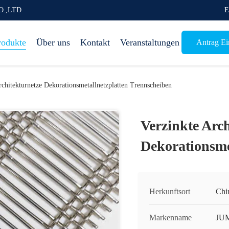
O.,LTD
E
rodukte
Über uns
Kontakt
Veranstaltungen
Antrag Ein
rchitekturnetze Dekorationsmetallnetzplatten Trennscheiben
Verzinkte Arch
Dekorationsme
Herkunftsort
Chi
Markenname
JU