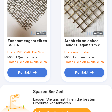
Zusammengestelltes
Architektonisches
SS316
Dekor Elegant 1m ca.
Architekturmetallnetz
1-6mm
Preis:
USD 25-95 Per Square Meter
Preis:
Associated
Chromstahl
MOQ:
1 Quadratmeter
MOQ:
1 square meter
Holen Sie sich aktuelle Preis
Holen Sie sich aktuelle Preis
Kontakt
Kontakt
Sparen Sie Zeit
Lassen Sie uns mit Ihnen die besten
Produkte kontaktieren.