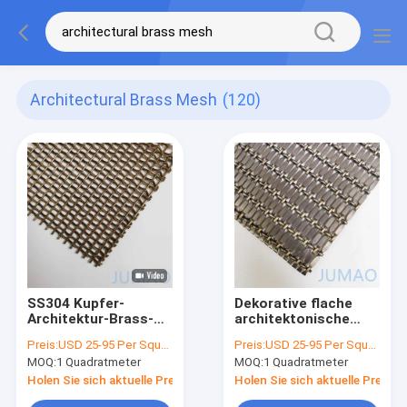
Architectural Brass Mesh
(120)
SS304 Kupfer-
Dekorative flache
Architektur-Brass-
architektonische
Gitter-Gebäude
Drahtnetzplatten
Preis:
USD 25-95 Per Square Meter
Preis:
USD 25-95 Per Square Meter
Vorhangwand
Messing
MOQ:
1 Quadratmeter
MOQ:
1 Quadratmeter
Chromveredelung
Holen Sie sich aktuelle Preis
Holen Sie sich aktuelle Preis