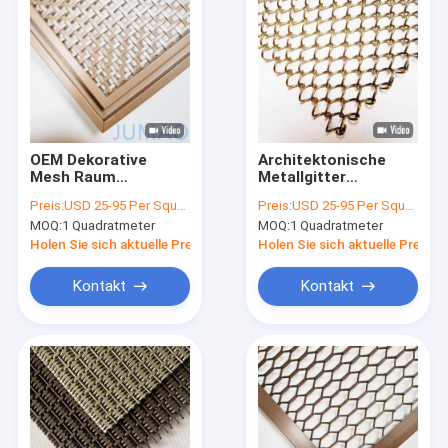
OEM Dekorative
Architektonische
Mesh Raum
Metallgitter
Trennscheibe
Vorhänge Schirm für
Preis:
USD 25-95 Per Square Meter
Preis:
USD 25-95 Per Square Meter
Architektonische
Tür Restaurant
MOQ:
1 Quadratmeter
MOQ:
1 Quadratmeter
Drahtnetzplatten für
Restaurant
Holen Sie sich aktuelle Preis
Holen Sie sich aktuelle Preis
Kontakt
Kontakt
Startseite
Produkte
Über uns