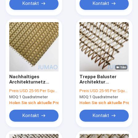
Kontakt
Kontakt
Nachhaltiges
Treppe Baluster
Architekturnetz
Architektur
Messing Kupfer Hohe
Kupfernetz
Preis:
USD 25-95 Per Square Meter
Preis:
USD 25-95 Per Square Meter
Festigkeit
Stahlgitter
MOQ:
1 Quadratmeter
MOQ:
1 Quadratmeter
Bildschirm
Holen Sie sich aktuelle Preis
Holen Sie sich aktuelle Preis
Kontakt
Kontakt