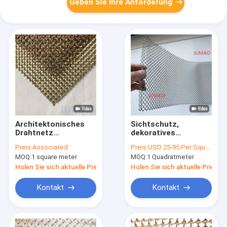
Geben Sie Ihre Anforderung
Architektonisches
Sichtschutz,
Drahtnetz
dekoratives
Dekorationsmetallnetz
Drahtgeflecht,
Preis:
Associated
Preis:
USD 25-95 Per Square Meter
Fassade mit
architektonische
MOQ:
1 square meter
MOQ:
1 Quadratmeter
Farbbeschichtung
Fassade,
Maschenspirale,
Holen Sie sich aktuelle Preis
Holen Sie sich aktuelle Preis
dekorativ
Kontakt
Kontakt