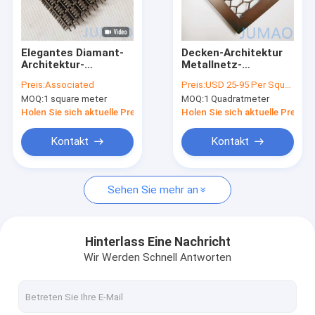
Fabrik Tour
Qualitätskontrolle
Elegantes Diamant-
Decken-Architektur
Architektur-
Metallnetz-
Kontakt
Bildschirmmaschen
Bildschirm
Preis:
Associated
Preis:
USD 25-95 Per Square Meter
feuerfest
Drahtgitter Einsätze
MOQ:
1 square meter
MOQ:
1 Quadratmeter
für Schränke OEM
Nachrichten
Holen Sie sich aktuelle Preis
Holen Sie sich aktuelle Preis
Alle Fälle
Kontakt
Kontakt
Referenzen
Sehen Sie mehr an
Architektonisches Netz
Hinterlass Eine Nachricht
Wir Werden Schnell Antworten
Edelstahl-Wasservorhang
Vorhänge aus Metallnetzen