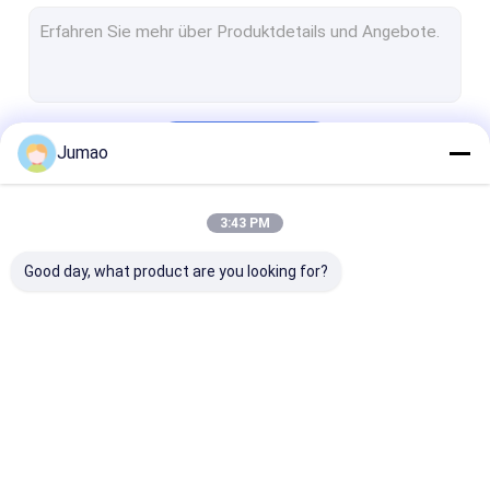
Metallkettenverbindungsvorhänge
Glas mit Mesh-Lamination
Dekorativer Maschendraht
Fortsetzen
Jumao
Wire Mesh Raumteiler
Metallsequin-Vorhänge
3:43 PM
Unsere Kategorien
Schrankenmascheneinsätze
Good day, what product are you looking for?
Metallkugelvorhänge
Architektonisches ausgedehntes Metall
Perforiertes Metall
Architektonisches
Edelstahl-
Vorhänge aus
Edelstahl-Kabel-Masche
Netz
Wasservorhang
Metallnetzen