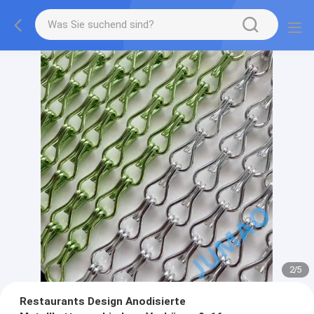
2
/
5
Restaurants Design Anodisierte