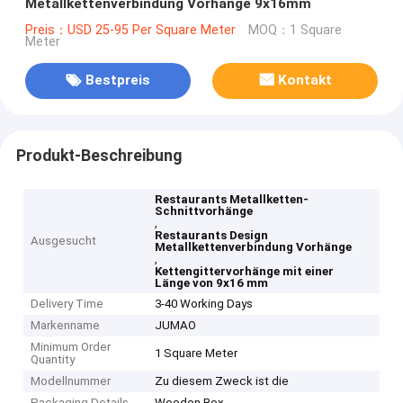
Metallkettenverbindung Vorhänge 9x16mm
Preis：USD 25-95 Per Square Meter
MOQ：1 Square
Meter
Bestpreis
Kontakt
Produkt-Beschreibung
Restaurants Metallketten-
Schnittvorhänge
,
Restaurants Design
Ausgesucht
Metallkettenverbindung Vorhänge
,
Kettengittervorhänge mit einer
Länge von 9x16 mm
Delivery Time
3-40 Working Days
Markenname
JUMAO
Minimum Order
1 Square Meter
Quantity
Modellnummer
Zu diesem Zweck ist die
Packaging Details
Wooden Box