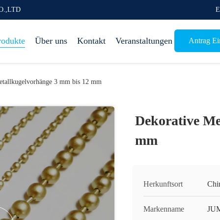
O.,LTD
E
rodukte
Über uns
Kontakt
Veranstaltungen
Antrag Ein
etallkugelvorhänge 3 mm bis 12 mm
Dekorative Me
mm
Herkunftsort
Chi
Markenname
JU