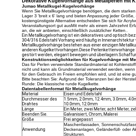
Dekorative Kugelvorhänge aus Metallperlen mit K
Jumao Metallkugel-Kugelvorhänge
Wenn Sie Metallkugelvorhänge benötigen, die dem starken 
Lager 3 'breit x 6' lang und bieten Anpassung jeder Größe, 
kostengünstigste Alternative entscheiden Sie sich für Acry
Veranstaltungsort gut ausMit mehr als einem Jahrzehnt Er
an, die wir anbieten, einschließlich zusätzlicher Ketten..
Ein Metallkugelvorhang ist ein dekoratives und optisch b
304/316 Edelstahl Vorhang wird häufig in Innenarchitektu
Metallkugelvorhänge bestehen aus einer einzigen Metallkug
anderen Kugelkettvorhängen.Diese Perlenkettenvorhänge k
gestört werden, elegant bewegen und überlagern.Schaffun
Konstruktionsmöglichkeiten für Kugelvorhänge mit Met
Das für Perlen verwendete Standardmaterial ist Kohlenstof
nicht und kann als Grundmaterial verwendet werden, wenn di
für den Gebrauch im Freien empfohlen wird, und ist eine gu
Bitte beachten Sie: Aufgrund der Toleranzen bei der Herste
Runde: Die klassische runde Kugelkette.
Datentabellenformat für Metallkugelvorhänge
Material
Eisen und Edelstahl
Durchmesser des
1.5mm, 2.0mm, 12.4mm, 3.0mm, 4.0
Drahtes
10.0mm, 12.0mm
Länge
Ein Meter, zwei Meter, acht Meter, ze
Beenden Sie.
Galvanisiert, Chrom, Malerei
Größe
Frei angepasst
Maschenfassaden, Sonnenschutzfas
Anwendung
Deckenanlagen, Geländerfüll- oder 
Strukturen.