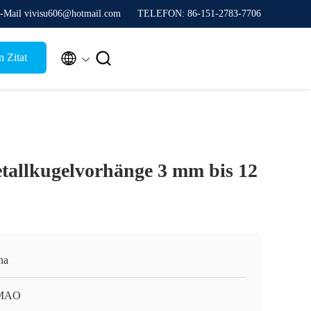
-Mail vivisu606@hotmail.com
TELEFON: 86-151-2783-7706


 Zitat
tallkugelvorhänge 3 mm bis 12
na
MAO