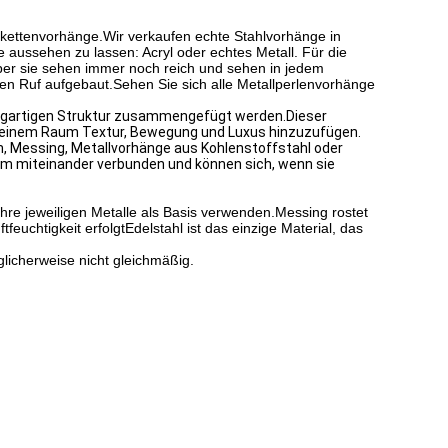
lkettenvorhänge.Wir verkaufen echte Stahlvorhänge in
e aussehen zu lassen: Acryl oder echtes Metall. Für die
 aber sie sehen immer noch reich und sehen in jedem
en Ruf aufgebaut.Sehen Sie sich alle Metallperlenvorhänge
hangartigen Struktur zusammengefügt werden.Dieser
um einem Raum Textur, Bewegung und Luxus hinzuzufügen.
um, Messing, Metallvorhänge aus Kohlenstoffstahl oder
rm miteinander verbunden und können sich, wenn sie
hre jeweiligen Metalle als Basis verwenden.Messing rostet
uchtigkeit erfolgtEdelstahl ist das einzige Material, das
glicherweise nicht gleichmäßig.