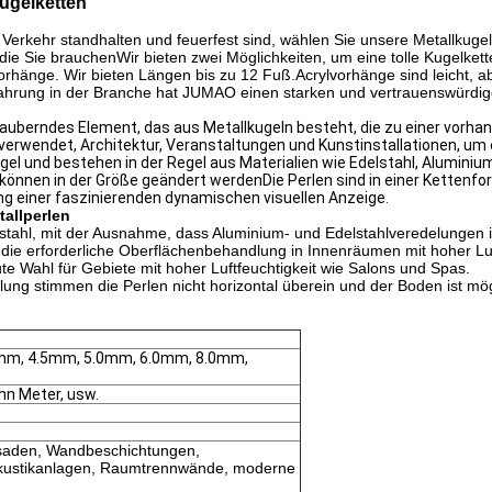
ugelketten
Verkehr standhalten und feuerfest sind, wählen Sie unsere Metallkuge
die Sie brauchenWir bieten zwei Möglichkeiten, um eine tolle Kugelkett
lvorhänge. Wir bieten Längen bis zu 12 Fuß.Acrylvorhänge sind leicht,
fahrung in der Branche hat JUMAO einen starken und vertrauenswürdig
ezauberndes Element, das aus Metallkugeln besteht, die zu einer vor
r verwendet, Architektur, Veranstaltungen und Kunstinstallationen, 
el und bestehen in der Regel aus Materialien wie Edelstahl, Alumini
önnen in der Größe geändert werdenDie Perlen sind in einer Kettenfo
g einer faszinierenden dynamischen visuellen Anzeige.
allperlen
fstahl, mit der Ausnahme, dass Aluminium- und Edelstahlveredelungen i
e erforderliche Oberflächenbehandlung in Innenräumen mit hoher Luftfe
te Wahl für Gebiete mit hoher Luftfeuchtigkeit wie Salons und Spas.
llung stimmen die Perlen nicht horizontal überein und der Boden ist mö
mm, 4.5mm, 5.0mm, 6.0mm, 8.0mm,
hn Meter, usw.
saden, Wandbeschichtungen,
Akustikanlagen, Raumtrennwände, moderne