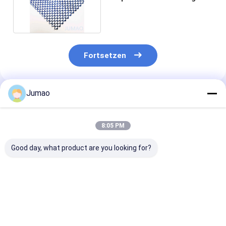
Raum Trennwand
Fortsetzen
Jumao
Empfohlene Produkte
8:05 PM
Good day, what product are you looking for?
Grünen
Aluminiumdraht
2.0mm Nahtlo
Glavanisierten
Metallgitter
gewebte Metal
Edelstahl Metallnetz
Vorhänge
Vorhang Textu
Vorhänge Coil
Architektonische
elegante Deko