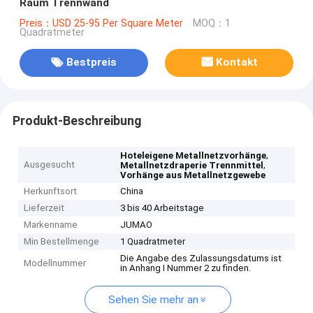
Raum Trennwand
Preis：USD 25-95 Per Square Meter
MOQ：1
Quadratmeter
Bestpreis
Kontakt
Produkt-Beschreibung
,
Hoteleigene Metallnetzvorhänge
Ausgesucht
,
Metallnetzdraperie Trennmittel
Vorhänge aus Metallnetzgewebe
Herkunftsort
China
Lieferzeit
3 bis 40 Arbeitstage
Markenname
JUMAO
Min Bestellmenge
1 Quadratmeter
Die Angabe des Zulassungsdatums ist
Modellnummer
in Anhang I Nummer 2 zu finden.
Sehen Sie mehr an