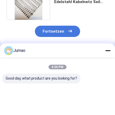
Edelstahl Kabelnetz Seil
Moderne Dekoration
Fortsetzen
Jumao
Empfohlene Produkte
4:26 PM
Good day, what product are you looking for?
Antrostverzinktes
4mm 316 Edelstahl
OEM X-Tend
Kabel aus Edelstahl
Kabelnetz
Sicherheitsne
für Gebäude
Edelstahl 2 m