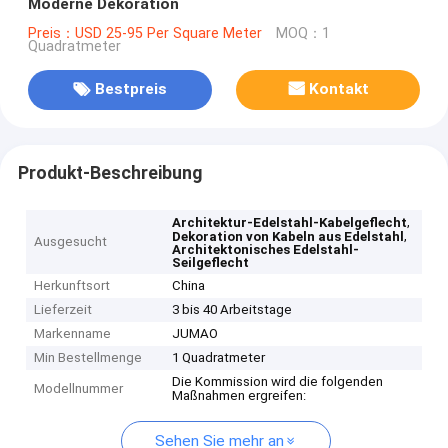
Moderne Dekoration
Preis：USD 25-95 Per Square Meter
MOQ：1
Quadratmeter
Bestpreis
Kontakt
Produkt-Beschreibung
,
Architektur-Edelstahl-Kabelgeflecht
,
Dekoration von Kabeln aus Edelstahl
Ausgesucht
Architektonisches Edelstahl-
Seilgeflecht
Herkunftsort
China
Lieferzeit
3 bis 40 Arbeitstage
Markenname
JUMAO
Min Bestellmenge
1 Quadratmeter
Die Kommission wird die folgenden
Modellnummer
Maßnahmen ergreifen:
Sehen Sie mehr an