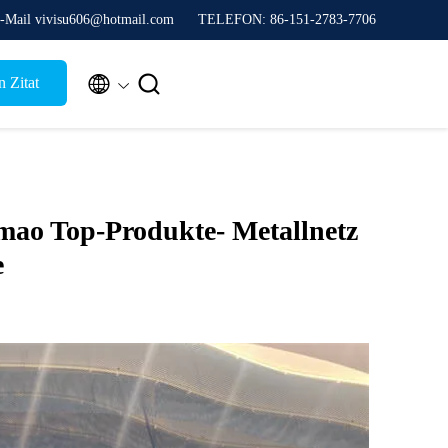
-Mail vivisu606@hotmail.com
TELEFON: 86-151-2783-7706


 Zitat
ao Top-Produkte- Metallnetz
e