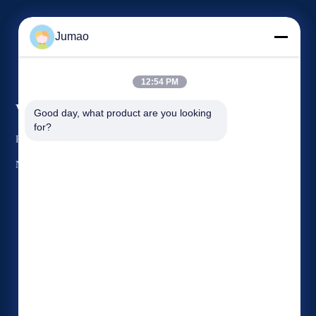
Jumao
12:54 PM
Veranstaltungen
Good day, what product are you looking 
Antrag Ein Zitat
for?
Rechtssachen
TELEFON: 86-151-2783-7706
Neuigkeiten


