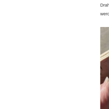
Drah
werd