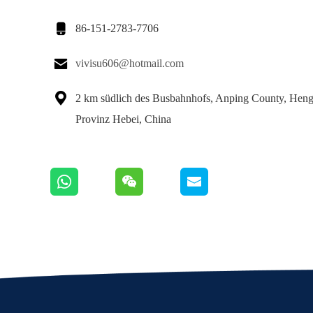

86-151-2783-7706

vivisu606@hotmail.com

2 km südlich des Busbahnhofs, Anping County, Hengs
Provinz Hebei, China