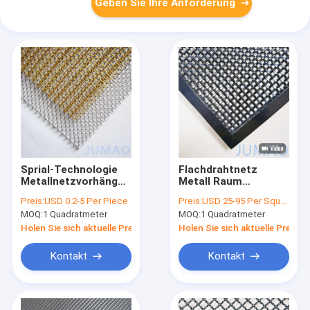
Geben Sie Ihre Anforderung
Sprial-Technologie
Flachdrahtnetz
Metallnetzvorhänge
Metall Raum
für Heimdekoration
Trennscheibe
Preis:
USD 0.2-5 Per Piece
Preis:
USD 25-95 Per Square Meter
Farbauswahl
Dekorative Edelstahl
MOQ:
1 Quadratmeter
MOQ:
1 Quadratmeter
Holen Sie sich aktuelle Preis
Holen Sie sich aktuelle Preis
Kontakt
Kontakt