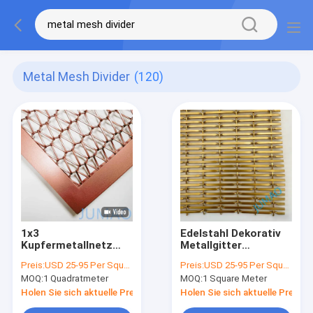
Metal Mesh Divider
(120)
1x3
Edelstahl Dekorativ
Kupfermetallnetz
Metallgitter
Trennwände
Trennwände
Preis:
USD 25-95 Per Square Meter
Preis:
USD 25-95 Per Square Meter
geschnitten
Anpassungsgrößen
MOQ:
1 Quadratmeter
MOQ:
1 Square Meter
für Büroverschnitte
Holen Sie sich aktuelle Preis
Holen Sie sich aktuelle Preis