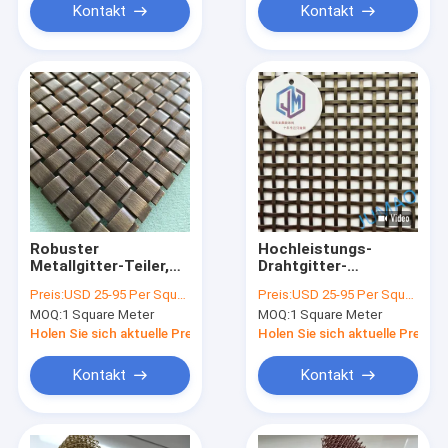
Kontakt
Kontakt
Robuster
Hochleistungs-
Metallgitter-Teiler,
Drahtgitter-
entwickelt für
Trennwand,
Preis:
USD 25-95 Per Square Meter
Preis:
USD 25-95 Per Square Meter
langlebige Leistung
konstruiert für
MOQ:
1 Square Meter
MOQ:
1 Square Meter
in industriellen und
maximale Festigkeit
gewerblichen
und dauerhafte
Holen Sie sich aktuelle Preis
Holen Sie sich aktuelle Preis
Umgebungen
Leistung in
industriellen
Kontakt
Kontakt
Umgebungen