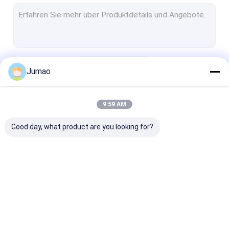
Metallkettenverbindungsvorhänge
Glas mit Mesh-Lamination
Dekorativer Maschendraht
Fortsetzen
Jumao
Wire Mesh Raumteiler
Metallsequin-Vorhänge
9:59 AM
Unsere Kategorien
Schrankenmascheneinsätze
Good day, what product are you looking for?
Metallkugelvorhänge
Architektonisches ausgedehntes Metall
Perforiertes Metall
Architektonisches
Edelstahl-
Vorhänge aus
Edelstahl-Kabel-Masche
Netz
Wasservorhang
Metallnetzen