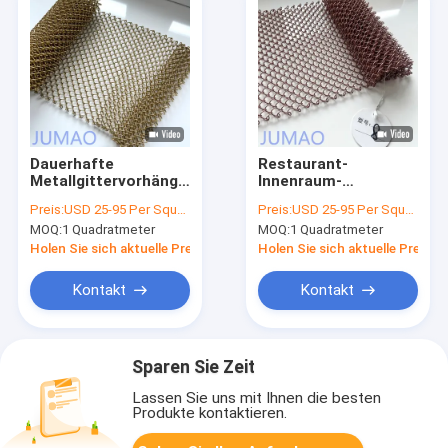
Dauerhafte
Restaurant-
Metallgittervorhänge
Innenraum-
aus Edelstahl für
Metallgittervorhänge
Preis:
USD 25-95 Per Square Meter
Preis:
USD 25-95 Per Square Meter
Büro- und
für elegante und
MOQ:
1 Quadratmeter
MOQ:
1 Quadratmeter
Wohnkultur
praktische
Raumtrennung
Holen Sie sich aktuelle Preis
Holen Sie sich aktuelle Preis
Kontakt
Kontakt
Sparen Sie Zeit
Lassen Sie uns mit Ihnen die besten
Produkte kontaktieren.