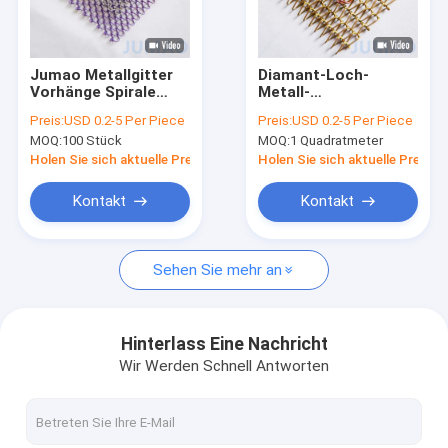
Fabrik Tour
Qualitätskontrolle
Jumao Metallgitter
Diamant-Loch-
Vorhänge Spirale
Metall-
Kontakt
Raum Trennwände
Gittervorhänge in
Preis:
USD 0.2-5 Per Piece
Preis:
USD 0.2-5 Per Piece
Schwarz für Club-
MOQ:
100 Stück
MOQ:
1 Quadratmeter
Raum-Teiler 1,2 mm
Nachrichten
Holen Sie sich aktuelle Preis
Holen Sie sich aktuelle Preis
Alle Fälle
Kontakt
Kontakt
Referenzen
Sehen Sie mehr an
Architektonisches Netz
Hinterlass Eine Nachricht
Wir Werden Schnell Antworten
Edelstahl-Wasservorhang
Vorhänge aus Metallnetzen