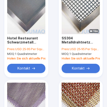
Hotel Restaurant
SS304
Schwarzmetall
Metalldrahtnetz
Zimmer Trennwände
Raum Trennscheibe
Preis:
USD 25-95 Per Square Meter
Preis:
USD 25-95 Per Square Meter
Metall Trennwände
für Wohnzimmer
MOQ:
1 Quadratmeter
MOQ:
1 Quadratmeter
Zwischenraum
Holen Sie sich aktuelle Preis
Holen Sie sich aktuelle Preis
Kontakt
Kontakt
Startseite
Produkte
Über uns