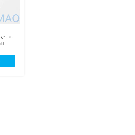
ngen aus
ahl
n