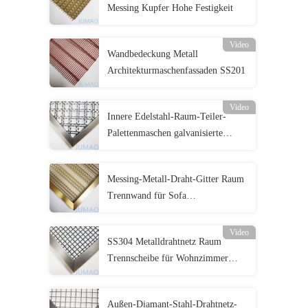
Messing Kupfer Hohe Festigkeit
Video
Wandbedeckung Metall
Architekturmaschenfassaden SS201
Video
Innere Edelstahl-Raum-Teiler-
Palettenmaschen galvanisierte
Veredelung
Messing-Metall-Draht-Gitter Raum
Trennwand für Sofa
Hintergrundwand
Video
SS304 Metalldrahtnetz Raum
Trennscheibe für Wohnzimmer
Zwischenraum
Außen-Diamant-Stahl-Drahtnetz-