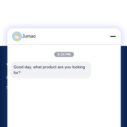
Jumao
8:34 PM
Veranstaltungen
Good day, what product are you looking 
Antrag Ein Zitat
for?
Rechtssachen
TELEFON: 86-151-2783-7706
Neuigkeiten


