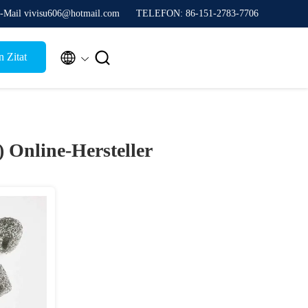
-Mail vivisu606@hotmail.com
TELEFON: 86-151-2783-7706


 Zitat
2)
Online-Hersteller