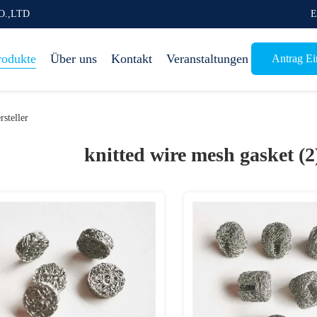
O.,LTD
E
rodukte
Über uns
Kontakt
Veranstaltungen
Antrag Ein
steller
knitted wire mesh gasket (