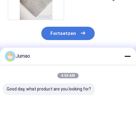
für Trennwände
Fortsetzen
Jumao
Empfohlene Produkte
4:50 AM
Good day, what product are you looking for?
Dekorative Mesh-
Mehrfarbiges Etikett
Fusionsmetall
Verbundglasplatten
Laminationsglasnetz-
Gewebe-Glas-
für Möbel verleihen
Teilbildschirm mit
Glas-Glas
Innenräumen Wärme
einer Paneldicke von