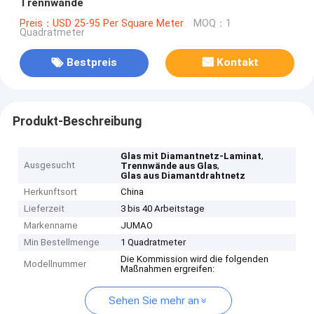
Trennwände
Preis：USD 25-95 Per Square Meter
MOQ：1
Quadratmeter
Bestpreis
Kontakt
Produkt-Beschreibung
,
Glas mit Diamantnetz-Laminat
Ausgesucht
,
Trennwände aus Glas
Glas aus Diamantdrahtnetz
Herkunftsort
China
Lieferzeit
3 bis 40 Arbeitstage
Markenname
JUMAO
Min Bestellmenge
1 Quadratmeter
Die Kommission wird die folgenden
Modellnummer
Maßnahmen ergreifen:
Sehen Sie mehr an