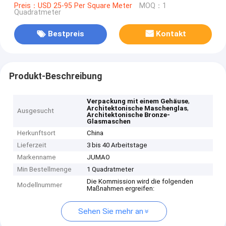
Preis：USD 25-95 Per Square Meter
MOQ：1
Quadratmeter
Bestpreis
Kontakt
Produkt-Beschreibung
,
Verpackung mit einem Gehäuse
,
Architektonische Maschenglas
Ausgesucht
Architektonische Bronze-
Glasmaschen
Herkunftsort
China
Lieferzeit
3 bis 40 Arbeitstage
Markenname
JUMAO
Min Bestellmenge
1 Quadratmeter
Die Kommission wird die folgenden
Modellnummer
Maßnahmen ergreifen:
Sehen Sie mehr an