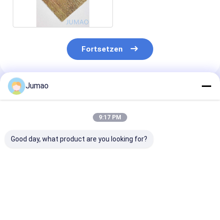
Architektur
Fortsetzen
Jumao
Empfohlene Produkte
9:17 PM
Good day, what product are you looking for?
Dekorative Mesh-
Mehrfarbiges Etikett
Fusionsmetall
Verbundglasplatten
Laminationsglasnetz-
Gewebe-Glas-
für Möbel verleihen
Teilbildschirm mit
Glas-Glas
Innenräumen Wärme
einer Paneldicke von
und Glanz
1-3 mm